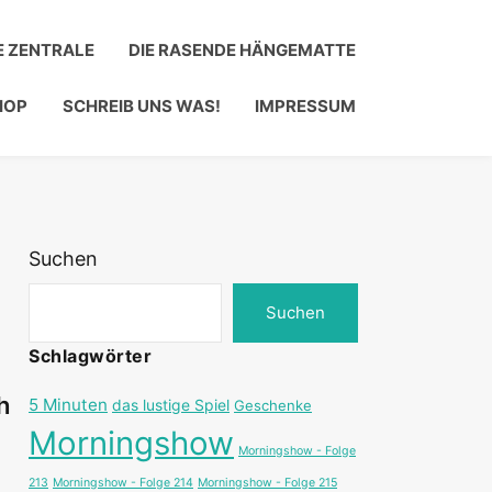
E ZENTRALE
DIE RASENDE HÄNGEMATTE
HOP
SCHREIB UNS WAS!
IMPRESSUM
Suchen
Suchen
Schlagwörter
h
5 Minuten
das lustige Spiel
Geschenke
Morningshow
Morningshow - Folge
213
Morningshow - Folge 214
Morningshow - Folge 215