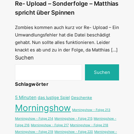
Re- Upload – Sonderfolge – Matthias
spricht über Spinnen
Zombies kommen auch kurz vor Re- Upload – Ein
Umwandlungsfehler hat die Datei beschädigt
gehabt. Nun sollte alles funktionieren. Leider
knackt es ab und zu in der Folge, da Matthias […]
Suchen
Suchen
Schlagwörter
5 Minuten
das lustige Spiel
Geschenke
Morningshow
Morningshow - Folge 213
Morningshow - Folge 214
Morningshow - Folge 215
Morningshow -
Folge 216
Morningshow - Folge 217
Morningshow - Folge 218
Morningshow - Folge 219
Morningshow - Folge 220
Morningshow -