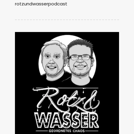
rotzundwasserpodcast