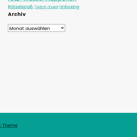
Rätselspaß
Unboxing
Twitch-Event
Archiv
t Theme