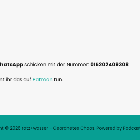
hatsApp
schicken mit der Nummer:
015202409308
nt ihr das auf
Patreon
tun.
ht © 2026 rotz+wasser - Geordnetes Chaos.
Powered by
Podcas